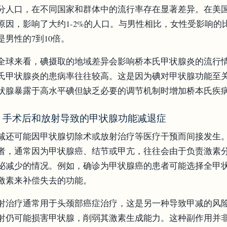
分人口，在不同国家和群体中的流行率存在显著差异。在美
原因，影响了大约1-2%的人口。与男性相比，女性受影响
是男性的7到10倍。
全球来看，碘摄取的地域差异会影响桥本氏甲状腺炎的流行
氏甲状腺炎的患病率往往较高。这是因为碘对甲状腺功能至
状腺暴露于高水平碘但缺乏必要的调节机制时增加桥本氏疾
.2 手术后和放射导致的甲状腺功能减退症
减还可能因甲状腺切除术或放射治疗等医疗干预而间接发生
者，通常因为甲状腺癌、结节或甲亢，往往会由于负责激素
泌减少的情况。例如，确诊为甲状腺癌的患者可能选择全甲
激素来补偿失去的功能。
射治疗通常用于头颈部癌症治疗，这是另一种导致甲减的风
射仍可能损害甲状腺，削弱其激素生成能力。这种副作用并