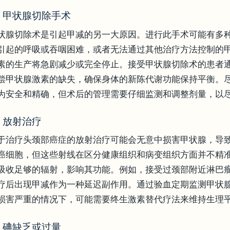
.2 甲状腺切除手术
状腺切除术是引起甲减的另一大原因。进行此手术可能有多
引起的呼吸或吞咽困难，或者无法通过其他治疗方法控制的
素的生产将急剧减少或完全停止。接受甲状腺切除术的患者
偿甲状腺激素的缺失，确保身体的新陈代谢功能保持平衡。
为安全和精确，但术后的管理需要仔细监测和调整剂量，以
.3 放射治疗
于治疗头颈部癌症的放射治疗可能会无意中损害甲状腺，导
癌细胞，但这些射线在区分健康组织和病变组织方面并不精
吸收足够的辐射，影响其功能。例如，接受过颈部附近淋巴
疗后出现甲减作为一种延迟副作用。通过验血定期监测甲状
损害严重的情况下，可能需要终生激素替代疗法来维持生理
.4 碘缺乏或过量