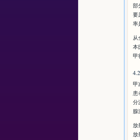
部
要
率
从
本
甲
4
甲
患
分
腺
放
放