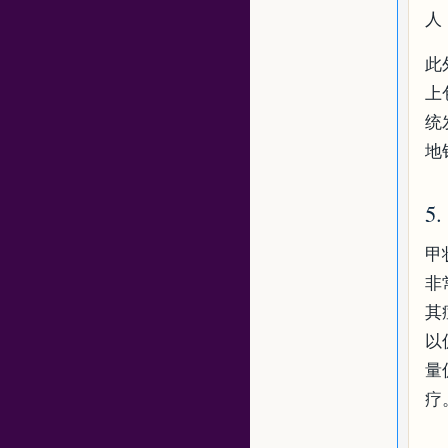
人
此
上
统
地
5
甲
非
其
以
量
疗