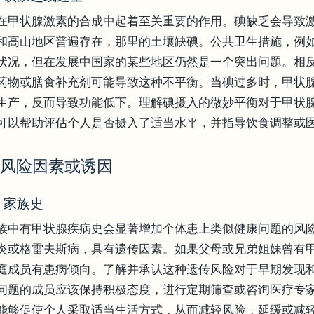
在甲状腺激素的合成中起着至关重要的作用。碘缺乏会导致
和高山地区普遍存在，那里的土壤缺碘。公共卫生措施，例
状况，但在发展中国家的某些地区仍然是一个突出问题。相
药物或膳食补充剂可能导致这种不平衡。当碘过多时，甲状
生产，反而导致功能低下。理解碘摄入的微妙平衡对于甲状
可以帮助评估个人是否摄入了适当水平，并指导饮食调整或
. 风险因素或诱因
.1 家族史
族中有甲状腺疾病史会显著增加个体患上类似健康问题的风
炎或格雷夫斯病，具有遗传因素。如果父母或兄弟姐妹曾有
庭成员有患病倾向。了解并承认这种遗传风险对于早期发现
问题的成员应该保持积极态度，进行定期筛查或咨询医疗专
能够促使个人采取适当生活方式，从而减轻风险，延缓或减