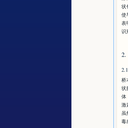
状
使
表
识
2
2
桥
状
体
激
虽
毒