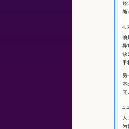
逐
随
4
碘
异
缺
甲
另
本
充
4
人
为