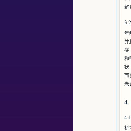
解
3
年
并
症
和
状
而
老
4
4
桥