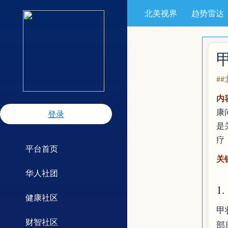
北美视界
趋势雷达
#
内
康
登录
是
疗
平台首页
关
华人社团
1
健康社区
甲
财智社区
部