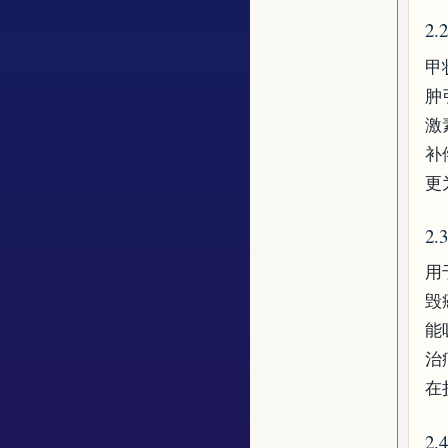
2
甲
肿
激
补
更
2
用
毁
能
治
在
2