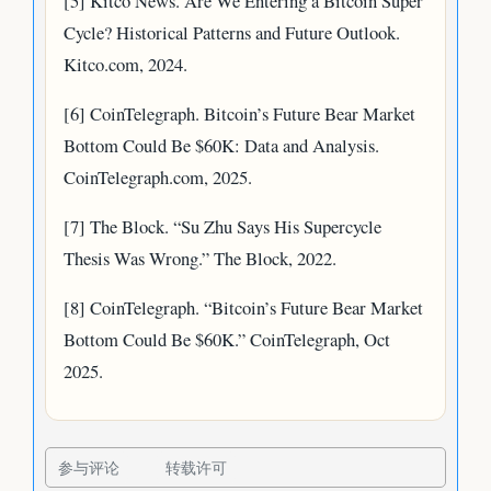
[5] Kitco News. Are We Entering a Bitcoin Super
Cycle? Historical Patterns and Future Outlook.
Kitco.com, 2024.
[6] CoinTelegraph. Bitcoin’s Future Bear Market
Bottom Could Be $60K: Data and Analysis.
CoinTelegraph.com, 2025.
[7] The Block. “Su Zhu Says His Supercycle
Thesis Was Wrong.” The Block, 2022.
[8] CoinTelegraph. “Bitcoin’s Future Bear Market
Bottom Could Be $60K.” CoinTelegraph, Oct
2025.
参与评论
转载许可