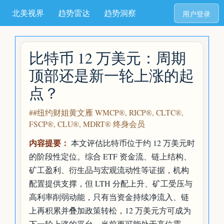
北美视界
趋势雷达
趋势洞察
用户登录
比特币 12 万美元：周期
顶部还是新一轮上涨的起
点？
##纽约财姐黄文雁 WMCP®, RICP®, CLTC®,
FSCP®, CLU®, MDRT® 终身会员
内容提要：
本文评估比特币位于约 12 万美元时
的阶段性定位。综合 ETF 资金流、链上结构、
矿工盈利、衍生品与宏观流动性等证据，机构
配置提供支撑，但 LTH 分配上升、矿工受压与
高利率削弱动能，只有当资金持续净流入、链
上再积累并叠加政策转松，12 万美元方可成为
下一轮上涨的平台，当前更可能处于高位震